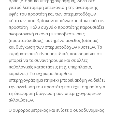
ορθό (διορθικό υπερηχογράφημα), δίνει στο
γιατρό λεπτομερή απεικόνιση της ανατομικής
υφής του προστάτη και των σπερματοδόχων
κύστεων, που βρίσκονται πάνω και πίσω από τον
προστάτη. Πολύ συχνά ο προστάτης παρουσιάζει
ανομοιογενή εικόνα με επασβεστώσεις
(προστατόλιθους), αυξημένο μέγεθος (οίδημα)
και διόγκωση των σπερματοδόχων κύστεων. Τα
ευρήματα αυτά είναι μη ειδικά, που σημαίνει ότι
μπορεί να τα συναντήσουμε και σε άλλες
παθολογικές καταστάσεις (π.χ. υπερπλασία,
καρκίνος). Το έγχρωμο διορθικό
υπερηχογράφημα (triplex) μπορεί ακόμη να δείξει
την αγγείωση του προστάτη που έχει σημασία για
τη διαφορική διάγνωση των υπερηχογραφικών
αλλοιώσεων.
Ο ουροροομετρικός και ενίοτε ο ουροδυναμικός