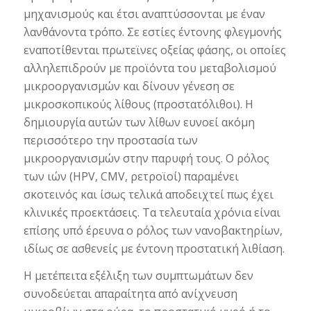
μηχανισμούς και έτσι αναπτύσσονται με έναν
λανθάνοντα τρόπο. Σε εστίες έντονης φλεγμονής
εναποτίθενται πρωτεϊνες οξείας φάσης, οι οποίες
αλληλεπιδρούν με προϊόντα του μεταβολισμού
μικροοργανισμών και δίνουν γένεση σε
μικροσκοπικούς λίθους (προστατόλιθοι). Η
δημιουργία αυτών των λίθων ευνοεί ακόμη
περισσότερο την προστασία των
μικροοργανισμών στην παρυφή τους. Ο ρόλος
των ιών (HPV, CMV, ρετροϊοί) παραμένει
σκοτεινός και ίσως τελικά αποδειχτεί πως έχει
κλινικές προεκτάσεις. Τα τελευταία χρόνια είναι
επίσης υπό έρευνα ο ρόλος των νανοβακτηρίων,
ιδίως σε ασθενείς με έντονη προστατική λιθίαση.
Η μετέπειτα εξέλιξη των συμπτωμάτων δεν
συνοδεύεται απαραίτητα από ανίχνευση