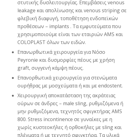
στυτικής δυσλειτουργίας. Επεμβάσεις venous
leakage και απολίνωσης και venous striping σε
φλεβική διαφυγή, τοποθέτηση ενδοπεϊκών
προθέσεων – implants . Τα εμφυτεύματα που
χρησιμοποιούμε είναι των εταιριών AMS και
COLOPLAST όλων των ειδών.
Επανωρθωτικά χειρουργεία για Νόσο
Peyronie και δυσμορφίες πέους με χρήση
graft, συγγενή κάμψη πέους.
Επανορθωτικά χειρουργεία για στενώματα
ουρήθρας με μοσχεύματα ή και με endostent.
Χειρουργική αποκατάσταση της ακράτειας
ούρων σε άνδρες – male sling, ρυθμιζόμενα ή
μην ρυθμιζόμενα, τεχνητός σφιγκτήρας AMS
800. Stress incontinence σε γυναίκες με η
χωρίς κυστεοκήλες ή ορθοκήλες με sling και
πλέγματα ή με τεχνητό σφιγκτήρα. Τα υλικά