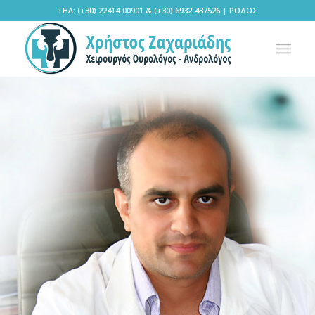
ΤΗΛ: (+30) 22414-00901 & (+30) 6932-437526 | ΡΟΔΟΣ