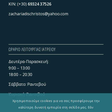
KIN: (+30)
69324 37526
zachariadischristos@yahoo.com
ΩΡΑΡΙΟ ΛΕΙΤΟΥΡΓΙΑΣ ΙΑΤΡΕΙΟΥ
Δευτέρα-Παρασκευή:
9:00 – 13:00
18:00 – 20:30
Σάββατο: Ραντεβού
Κυριακή: Ραντεβού
Χρησιμοποιούμε cookies για να σας προσφέρουμε την
καλύτερη δυνατή εμπειρία στη σελίδα μας. Εάν